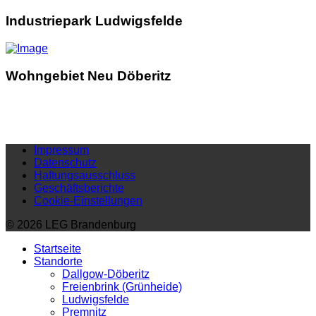
Industriepark Ludwigsfelde
Wohngebiet Neu Döberitz
Impressum
Datenschutz
Haftungsausschluss
Geschäftsberichte
Cookie-Einstellungen
© 2026 LEG Brandenburg
Startseite
Standorte
Dallgow-Döberitz
Freienbrink (Grünheide)
Ludwigsfelde
Premnitz