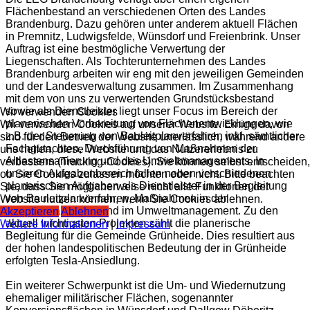
Flächenbestand an verschiedenen Orten des Landes
Brandenburg. Dazu gehören unter anderem aktuell Flächen
in Premnitz, Ludwigsfelde, Wünsdorf und Freienbrink. Unser
Auftrag ist eine bestmögliche Verwertung der
Liegenschaften. Als Tochterunternehmen des Landes
Brandenburg arbeiten wir eng mit den jeweiligen Gemeinden
und der Landesverwaltung zusammen. Im Zusammenhang
mit dem von uns zu verwertenden Grundstücksbestand
sowie als Dienstleister liegt unser Focus im Bereich der
Wir verwenden Cookies
planerischen Vorbereitung von Flächenentwicklungen, wie
Wir verwenden Cookies auf unserer Website. Einige davon
z.B. der Steuerung von Bauleitplanverfahren inkl. sämtlicher
sind für den Betrieb der Website unerlässlich, während andere
Fachgutachten, Durchführung von Maßnahmen der
uns helfen, diese Website und das Nutzererlebnis zu
Altlastensanierung und des Umweltmanagements. In
verbessern (Tracking-Cookies). Sie können selbst entscheiden,
unseren Aufgabenbereich fallen neben verschiedenen
ob Sie Cookies zulassen möchten oder nicht. Bitte beachten
planerischen Aufgaben als Dienstleister in der Begleitung
Sie, dass Sie möglicherweise nicht alle Funktionen der
von Bauleitplanverfahren, Maßnahmen in der
Website nutzen können, wenn Sie Cookies ablehnen.
Altlastensanierung und im Umweltmanagement. Zu den
Akzeptieren
Ablehnen
aktuell wichtigsten Projekten zählt die planerische
Weitere Informationen
|
Impressum
Begleitung für die Gemeinde Grünheide. Dies resultiert aus
der hohen landespolitischen Bedeutung der in Grünheide
erfolgten Tesla-Ansiedlung.
Ein weiterer Schwerpunkt ist die Um- und Wiedernutzung
ehemaliger militärischer Flächen, sogenannter